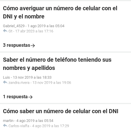
Cómo averiguar un número de celular con el
DNI y el nombre
Gabriel_4529
-
1 ago 2019 a las 05:04
Gt
-
17 abr 2023 a las 17:16
3 respuestas
Saber el número de teléfono teniendo sus
nombres y apellidos
Luis
-
13 nov 2019 a las 18:33
zandra.rivera
-
13 nov 2019 a las 19:06
1 respuesta
Cómo saber un número de celular con el DNI
martin
-
4 ago 2019 a las 05:54
Carlos-vialfa
-
4 ago 2019 a las 17:29