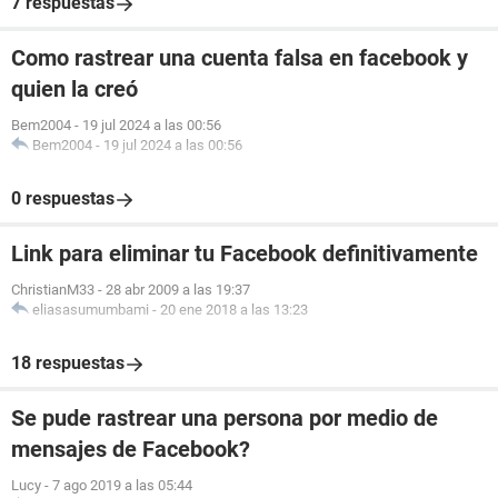
7 respuestas
Como rastrear una cuenta falsa en facebook y
quien la creó
Bem2004
-
19 jul 2024 a las 00:56
Bem2004
-
19 jul 2024 a las 00:56
0 respuestas
Link para eliminar tu Facebook definitivamente
ChristianM33
-
28 abr 2009 a las 19:37
eliasasumumbami
-
20 ene 2018 a las 13:23
18 respuestas
Se pude rastrear una persona por medio de
mensajes de Facebook?
Lucy
-
7 ago 2019 a las 05:44