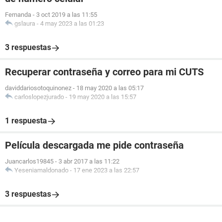
Fernanda
-
3 oct 2019 a las 11:55
gslaura
-
4 may 2023 a las 01:23
3 respuestas
Recuperar contraseña y correo para mi CUTS
daviddariosotoquinonez
-
18 may 2020 a las 05:17
carloslopezjurado
-
19 may 2020 a las 15:57
1 respuesta
Película descargada me pide contraseña
Juancarlos19845
-
3 abr 2017 a las 11:22
Yeseniamaldonado
-
17 ene 2023 a las 22:57
3 respuestas