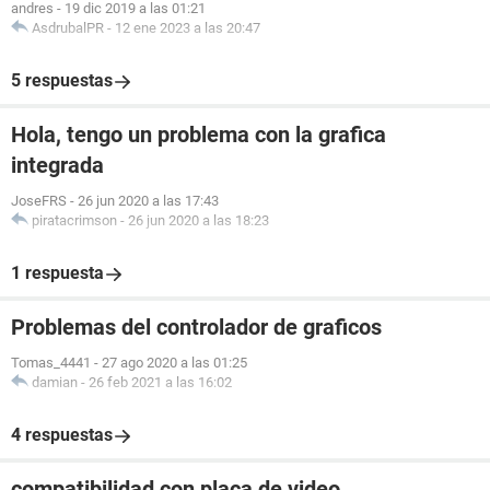
andres
-
19 dic 2019 a las 01:21
AsdrubalPR
-
12 ene 2023 a las 20:47
5 respuestas
Hola, tengo un problema con la grafica
integrada
JoseFRS
-
26 jun 2020 a las 17:43
piratacrimson
-
26 jun 2020 a las 18:23
1 respuesta
Problemas del controlador de graficos
Tomas_4441
-
27 ago 2020 a las 01:25
damian
-
26 feb 2021 a las 16:02
4 respuestas
compatibilidad con placa de video