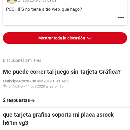
21 sep 2019 a las 03:03
PCCHIPS no tiene sitio web, que hago?
Mostrar toda la discusión
Discusiones similares
Me puede correr tal juego sin Tarjeta Gráfica?
Maikoljose2020
-
30 nov 2019 a las 14:35
S_AxG-G
-
11 oct 2020 a las 04:15
2 respuestas
que tarjeta grafica soporta mi placa asrock
h61m vg3