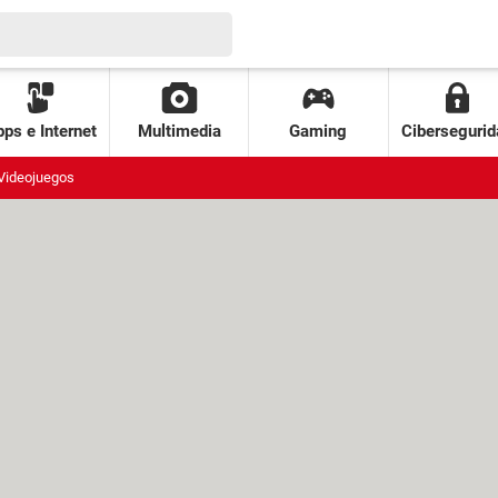
ps e Internet
Multimedia
Gaming
Cibersegurid
Videojuegos