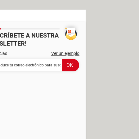
SCRÍBETE A NUESTRA
SLETTER!
cias
Ver un ejemplo