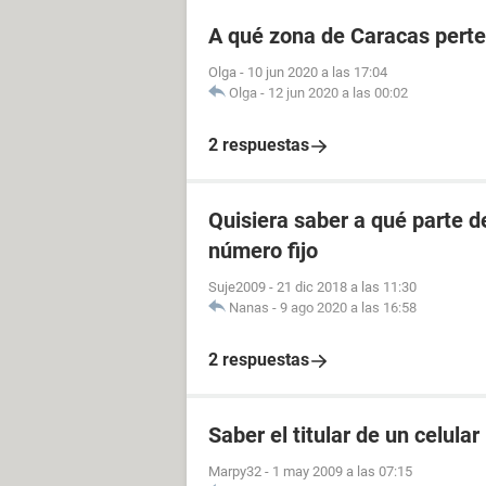
A qué zona de Caracas perte
Olga
-
10 jun 2020 a las 17:04
Olga
-
12 jun 2020 a las 00:02
2 respuestas
Quisiera saber a qué parte 
número fijo
Suje2009
-
21 dic 2018 a las 11:30
Nanas
-
9 ago 2020 a las 16:58
2 respuestas
Saber el titular de un celular
Marpy32
-
1 may 2009 a las 07:15