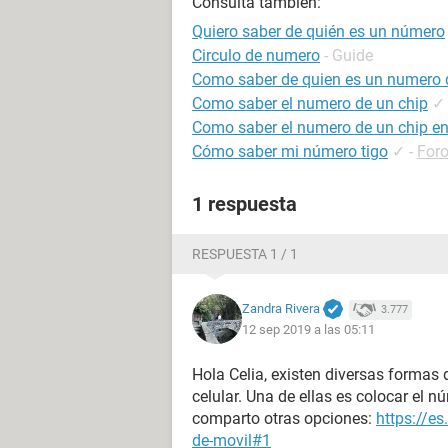
Consulta también:
Quiero saber de quién es un número
Circulo de numero
- Guide
Como saber de quien es un numero d
Como saber el numero de un chip
✓
Como saber el numero de un chip en
Cómo saber mi número tigo
✓
-
For
1 respuesta
RESPUESTA 1 / 1
Zandra Rivera
3.777
12 sep 2019 a las 05:11
Hola Celia, existen diversas formas
celular. Una de ellas es colocar el 
comparto otras opciones:
https://es
de-movil#1