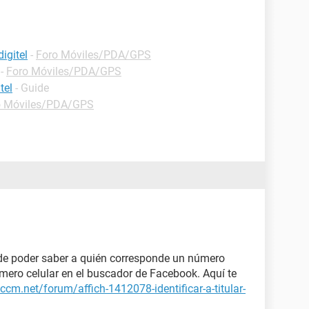
igitel
-
Foro Móviles/PDA/GPS
-
Foro Móviles/PDA/GPS
tel
- Guide
o Móviles/PDA/GPS
 de poder saber a quién corresponde un número
número celular en el buscador de Facebook. Aquí te
.ccm.net/forum/affich-1412078-identificar-a-titular-