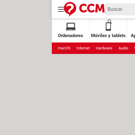
Ordenadores
Móviles y tablets
Ap
macOS
Internet
Hardware
Audio