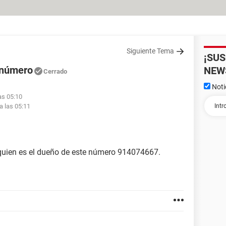
Siguiente Tema
¡SU
 número
NEW
Cerrado
Noti
as 05:10
a las 05:11
 quien es el dueño de este número 914074667.