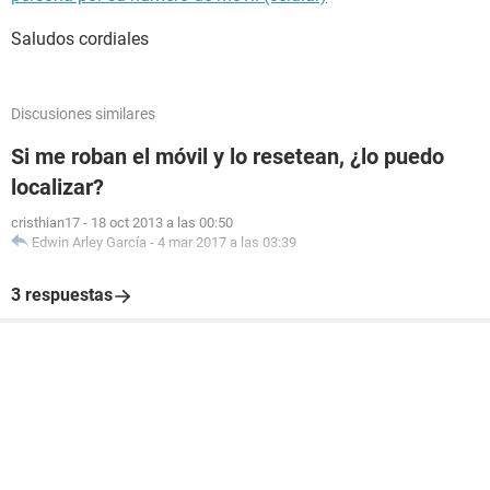
Saludos cordiales
Discusiones similares
Si me roban el móvil y lo resetean, ¿lo puedo
localizar?
cristhian17
-
18 oct 2013 a las 00:50
Edwin Arley García
-
4 mar 2017 a las 03:39
3 respuestas