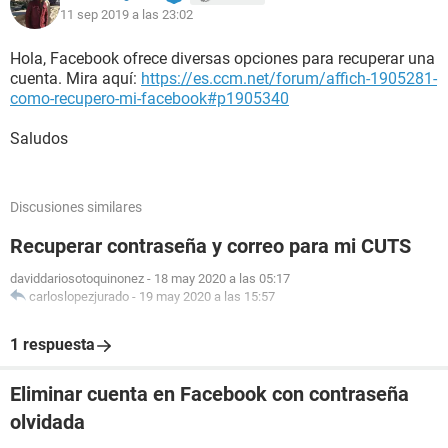
11 sep 2019 a las 23:02
Hola, Facebook ofrece diversas opciones para recuperar una
cuenta. Mira aquí:
https://es.ccm.net/forum/affich-1905281-
como-recupero-mi-facebook#p1905340
Saludos
Discusiones similares
Recuperar contraseña y correo para mi CUTS
daviddariosotoquinonez
-
18 may 2020 a las 05:17
carloslopezjurado
-
19 may 2020 a las 15:57
1 respuesta
Eliminar cuenta en Facebook con contraseña
olvidada