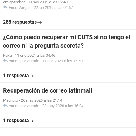
amigotimber
-
30 nov 2012 a las 02:40
EnderVargas
-
22 jun 2019 a las 04:57
288 respuestas
¿Cómo puedo recuperar mi CUTS si no tengo el
correo ni la pregunta secreta?
Kuku
-
11 ene 2021 a las 04:46
carloslopezjurado
-
11 ene 2021 a las 17:50
1 respuesta
Recuperación de correo latinmail
Mauricio
-
26 may 2020 a las 21:14
carloslopezjurado
-
28 may 2020 a las 16:04
1 respuesta