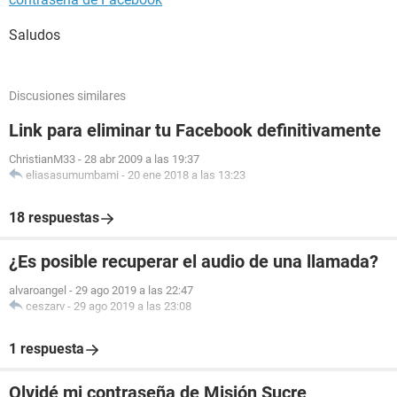
Saludos
Discusiones similares
Link para eliminar tu Facebook definitivamente
ChristianM33
-
28 abr 2009 a las 19:37
eliasasumumbami
-
20 ene 2018 a las 13:23
18 respuestas
¿Es posible recuperar el audio de una llamada?
alvaroangel
-
29 ago 2019 a las 22:47
ceszarv
-
29 ago 2019 a las 23:08
1 respuesta
Olvidé mi contraseña de Misión Sucre