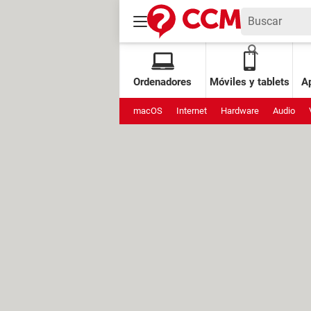
Ordenadores
Móviles y tablets
Ap
macOS
Internet
Hardware
Audio