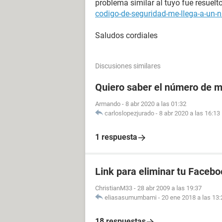
problema similar al tuyo fue resuelt
codigo-de-seguridad-me-llega-a-un-
Saludos cordiales
Discusiones similares
Quiero saber el número de m
Armando
-
8 abr 2020 a las 01:32
carloslopezjurado
-
8 abr 2020 a las 16:13
1 respuesta
Link para eliminar tu Facebo
ChristianM33
-
28 abr 2009 a las 19:37
eliasasumumbami
-
20 ene 2018 a las 13:
18 respuestas