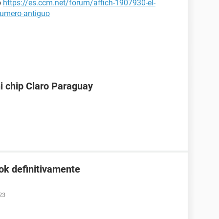
o
https://es.ccm.net/forum/affich-1907930-el-
numero-antiguo
i chip Claro Paraguay
ok definitivamente
23