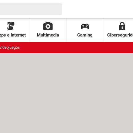
ps e Internet
Multimedia
Gaming
Cibersegurid
Videojuegos