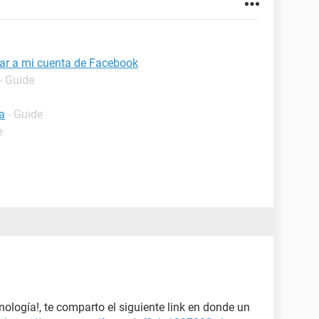
ar a mi cuenta de Facebook
- Guide
a
- Guide
e
ogía!, te comparto el siguiente link en donde un