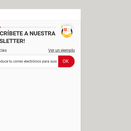
SCRÍBETE A NUESTRA
SLETTER!
cias
Ver un ejemplo