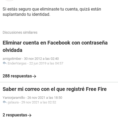
Si estás seguro que eliminaste tu cuenta, quizá están
suplantando tu identidad.
Discusiones similares
Eliminar cuenta en Facebook con contraseña
olvidada
amigotimber
-
30 nov 2012 a las 02:40
EnderVargas
-
22 jun 2019 a las 04:57
288 respuestas
Saber mi correo con el que registré Free Fire
Yaniorjaramillo
-
26 nov 2021 a las 18:50
gslaura
-
29 nov 2021 a las 02:52
2 respuestas