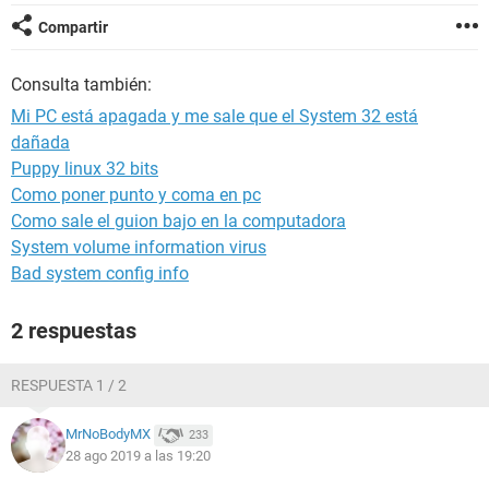
Compartir
Consulta también:
Mi PC está apagada y me sale que el System 32 está
dañada
Puppy linux 32 bits
Como poner punto y coma en pc
Como sale el guion bajo en la computadora
System volume information virus
Bad system config info
2 respuestas
RESPUESTA 1 / 2
MrNoBodyMX
233
28 ago 2019 a las 19:20