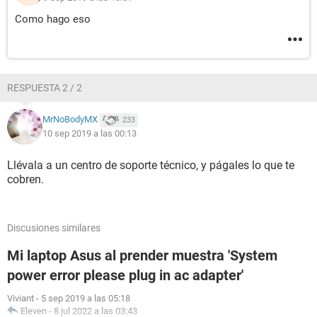
Como hago eso
RESPUESTA 2 / 2
MrNoBodyMX
233
10 sep 2019 a las 00:13
Llévala a un centro de soporte técnico, y págales lo que te
cobren.
Discusiones similares
Mi laptop Asus al prender muestra 'System
power error please plug in ac adapter'
Viviant
-
5 sep 2019 a las 05:18
Eleven
-
8 jul 2022 a las 03:43