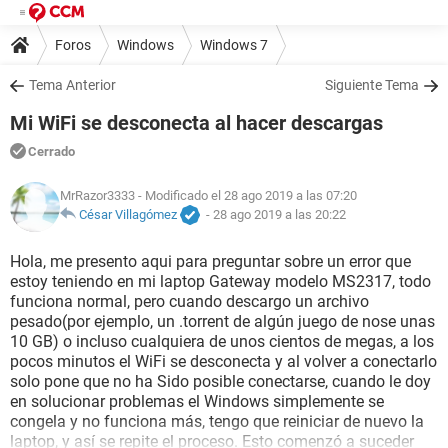
Foros
Windows
Windows 7
Tema Anterior
Siguiente Tema
Mi WiFi se desconecta al hacer descargas
Cerrado
MrRazor3333
- Modificado el 28 ago 2019 a las 07:20
César Villagómez
-
28 ago 2019 a las 20:22
Hola, me presento aqui para preguntar sobre un error que
estoy teniendo en mi laptop Gateway modelo MS2317, todo
funciona normal, pero cuando descargo un archivo
pesado(por ejemplo, un .torrent de algún juego de nose unas
10 GB) o incluso cualquiera de unos cientos de megas, a los
pocos minutos el WiFi se desconecta y al volver a conectarlo
solo pone que no ha Sido posible conectarse, cuando le doy
en solucionar problemas el Windows simplemente se
congela y no funciona más, tengo que reiniciar de nuevo la
laptop, y así se repite el proceso. Esto comenzó a suceder