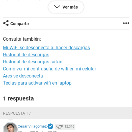
cuando actualize mi SO de Windows 8.1 a Windows 10, y
Ver más
aparte de esto me mandaba de vez en cuando un pantalla
azul con la leyenda "system thread exception not handled
bcmwl63a.sys" . Decidí instalar Windows 7 Ultimate pero el
Compartir
error continua, ya tengo actualizado el driver del Adaptador
de Red, que es un Broadcom 802.11n. Ayuda!!!
Consulta también:
Mi WiFi se desconecta al hacer descargas
Historial de descargas
Configuración:
Android / Chrome 76.0.3809.111
Historial de descargas safari
Como ver mi contraseña de wifi en mi celular
Ares se desconecta
Teclas para activar wifi en laptop
1 respuesta
RESPUESTA 1 / 1
César Villagómez
12.316