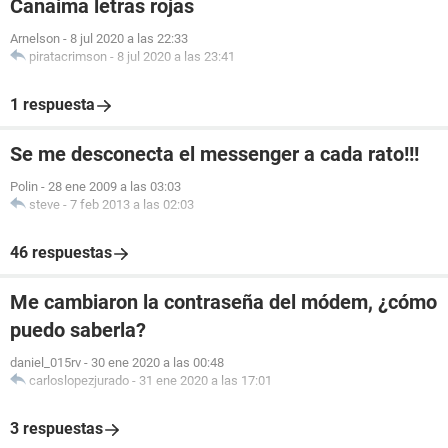
Canaima letras rojas
Arnelson
-
8 jul 2020 a las 22:33
piratacrimson
-
8 jul 2020 a las 23:41
1 respuesta
Se me desconecta el messenger a cada rato!!!
Polin
-
28 ene 2009 a las 03:03
steve
-
7 feb 2013 a las 02:03
46 respuestas
Me cambiaron la contraseña del módem, ¿cómo
puedo saberla?
daniel_015rv
-
30 ene 2020 a las 00:48
carloslopezjurado
-
31 ene 2020 a las 17:01
3 respuestas