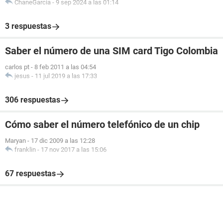
ChaneGarcia
-
9 sep 2024 a las 01:14
3 respuestas
Saber el número de una SIM card Tigo Colombia
carlos pt
-
8 feb 2011 a las 04:54
jesus
-
11 jul 2019 a las 17:33
306 respuestas
Cómo saber el número telefónico de un chip
Maryan
-
17 dic 2009 a las 12:28
franklin
-
17 nov 2017 a las 15:06
67 respuestas