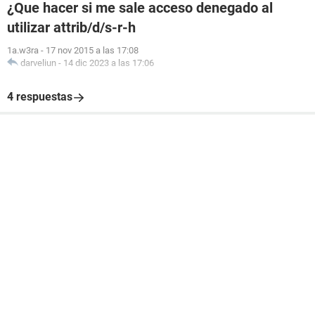
¿Que hacer si me sale acceso denegado al
utilizar attrib/d/s-r-h
1a.w3ra
-
17 nov 2015 a las 17:08
darveliun
-
14 dic 2023 a las 17:06
4 respuestas