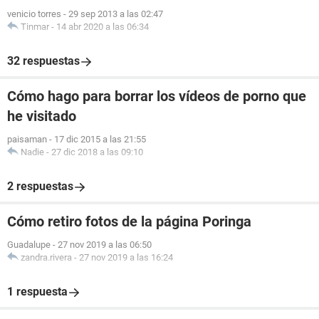
venicio torres
-
29 sep 2013 a las 02:47
Tinmar
-
14 abr 2020 a las 06:34
32 respuestas
Cómo hago para borrar los vídeos de porno que
he visitado
paisaman
-
17 dic 2015 a las 21:55
Nadie
-
27 dic 2018 a las 09:10
2 respuestas
Cómo retiro fotos de la página Poringa
Guadalupe
-
27 nov 2019 a las 06:50
zandra.rivera
-
27 nov 2019 a las 16:24
1 respuesta