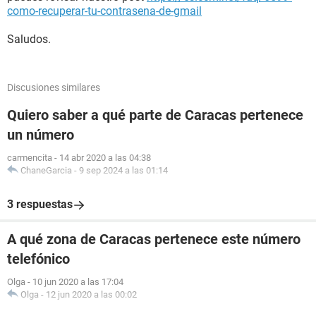
como-recuperar-tu-contrasena-de-gmail
Saludos.
Discusiones similares
Quiero saber a qué parte de Caracas pertenece
un número
carmencita
-
14 abr 2020 a las 04:38
ChaneGarcia
-
9 sep 2024 a las 01:14
3 respuestas
A qué zona de Caracas pertenece este número
telefónico
Olga
-
10 jun 2020 a las 17:04
Olga
-
12 jun 2020 a las 00:02