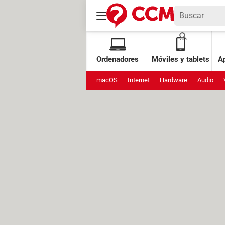
Ordenadores
Móviles y tablets
Ap
macOS
Internet
Hardware
Audio