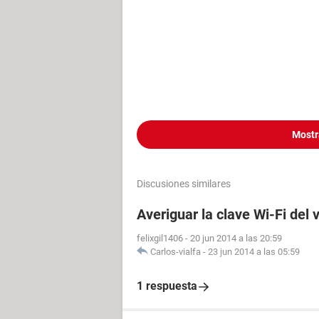
Mostr
Discusiones similares
Averiguar la clave Wi-Fi del 
felixgil1406
-
20 jun 2014 a las 20:59
Carlos-vialfa
-
23 jun 2014 a las 05:59
1 respuesta