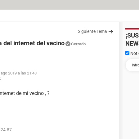
Siguiente Tema
¡SU
 del internet del vecino
NEW
Cerrado
Noti
 ago 2019 a las 21:48
5
nternet de mi vecino , ?
924.87