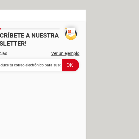
SCRÍBETE A NUESTRA
SLETTER!
cias
Ver un ejemplo