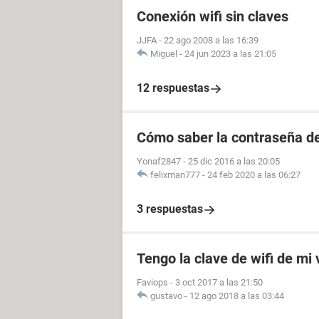
Conexión wifi sin claves
JJFA
-
22 ago 2008 a las 16:39
Miguel
-
24 jun 2023 a las 21:05
12 respuestas
Cómo saber la contraseña de
Yonaf2847
-
25 dic 2016 a las 20:05
felixman777
-
24 feb 2020 a las 06:27
3 respuestas
Tengo la clave de wifi de mi
Faviops
-
3 oct 2017 a las 21:50
gustavo
-
12 ago 2018 a las 03:44