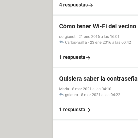
4 respuestas
Cómo tener Wi-Fi del vecino
sergionet
-
21 ene 2016 a las 16:01
Carlos-vialfa
-
23 ene 2016 a las 00:42
1 respuesta
Quisiera saber la contraseña
Maria
-
8 mar 2021 a las 04:10
gslaura
-
8 mar 2021 a las 04:22
1 respuesta