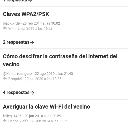
Claves WPA2/PSK
blackbird9
-
26 feb 2014 a las 10:02
Wifi
-
2 abr 2019 a las 16:23
2 respuestas
Cómo descifrar la contraseña del internet del
vecino
@Kenia_rodriguez
-
22 ago 2019 a las 21:40
Ezequiel
-
20 jun 2020 a las 13:35
4 respuestas
Averiguar la clave Wi-Fi del vecino
felixgil1406
-
20 jun 2014 a las 20:59
Carlos-vialfa
-
23 jun 2014 a las 05:59