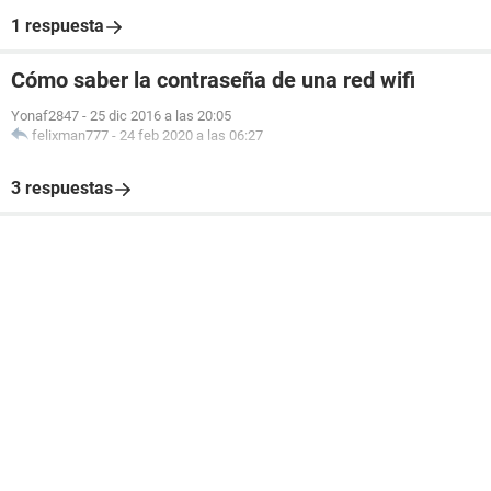
1 respuesta
Cómo saber la contraseña de una red wifi
Yonaf2847
-
25 dic 2016 a las 20:05
felixman777
-
24 feb 2020 a las 06:27
3 respuestas