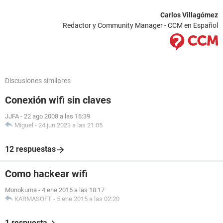
Carlos Villagómez
Redactor y Community Manager - CCM en Español
Discusiones similares
Conexión wifi sin claves
JJFA
-
22 ago 2008 a las 16:39
Miguel
-
24 jun 2023 a las 21:05
12 respuestas
Como hackear wifi
Monokuma
-
4 ene 2015 a las 18:17
KARMASOFT
-
5 ene 2015 a las 02:20
1 respuesta