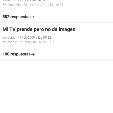
Vane
-
27 oct 2008 a las 16:54
thebautista88
-
14 ene 2021 a las 16:25
582 respuestas
Mi TV prende pero no da imagen
envalado
-
11 feb 2009 a las 05:32
aschiel
-
21 may 2023 a las 05:11
180 respuestas