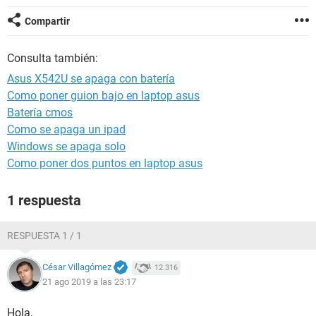
Compartir
Consulta también:
Asus X542U se apaga con batería
Como poner guion bajo en laptop asus
Batería cmos
Como se apaga un ipad
Windows se apaga solo
Como poner dos puntos en laptop asus
1 respuesta
RESPUESTA 1 / 1
César Villagómez
12.316
21 ago 2019 a las 23:17
Hola,