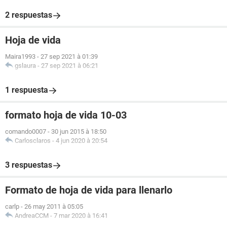
2 respuestas
Hoja de vida
Maira1993
-
27 sep 2021 à 01:39
gslaura
-
27 sep 2021 à 06:21
1 respuesta
formato hoja de vida 10-03
comando0007
-
30 jun 2015 à 18:50
Carlosclaros
-
4 jun 2020 à 20:54
3 respuestas
Formato de hoja de vida para llenarlo
carlp
-
26 may 2011 à 05:05
AndreaCCM
-
7 mar 2020 à 16:41