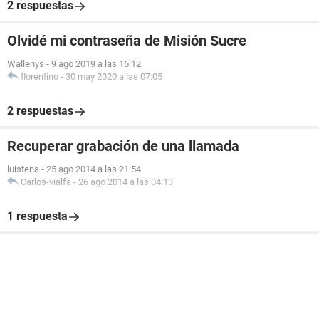
2 respuestas
Olvidé mi contraseña de Misión Sucre
Wallenys
-
9 ago 2019 a las 16:12
florentino
-
30 may 2020 a las 07:05
2 respuestas
Recuperar grabación de una llamada
luistena
-
25 ago 2014 a las 21:54
Carlos-vialfa
-
26 ago 2014 a las 04:13
1 respuesta