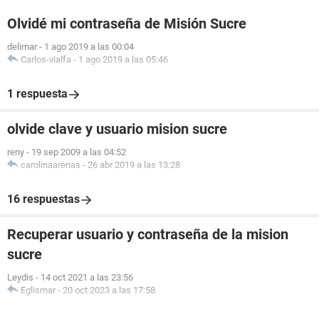
Olvidé mi contraseña de Misión Sucre
delimar
-
1 ago 2019 a las 00:04
Carlos-vialfa
-
1 ago 2019 a las 05:46
1 respuesta
olvide clave y usuario mision sucre
reny
-
19 sep 2009 a las 04:52
carolinaarenas
-
26 abr 2019 a las 13:28
16 respuestas
Recuperar usuario y contraseña de la mision
sucre
Leydis
-
14 oct 2021 a las 23:56
Eglismar
-
20 oct 2023 a las 17:58