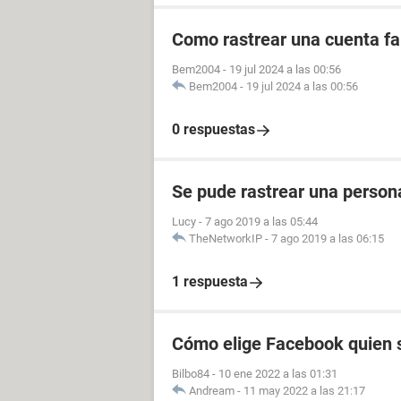
Como rastrear una cuenta fal
Bem2004
-
19 jul 2024 a las 00:56
Bem2004
-
19 jul 2024 a las 00:56
0 respuestas
Se pude rastrear una perso
Lucy
-
7 ago 2019 a las 05:44
TheNetworkIP
-
7 ago 2019 a las 06:15
1 respuesta
Cómo elige Facebook quien s
Bilbo84
-
10 ene 2022 a las 01:31
Andream
-
11 may 2022 a las 21:17