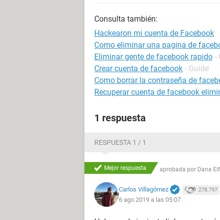
Consulta también:
Hackearon mi cuenta de Facebook
Como eliminar una pagina de faceb
Eliminar gente de facebook rapido
-
Crear cuenta de facebook
- Guide
Como borrar la contraseña de faceb
Recuperar cuenta de facebook elim
1 respuesta
RESPUESTA 1 / 1
Mejor respuesta
aprobada por
Dana El
Carlos Villagómez
278.797
6 ago 2019 a las 05:07