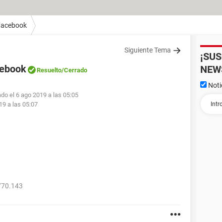
Facebook
Siguiente Tema
¡SU
cebook
NEW
Resuelto
/Cerrado
Noti
do el 6 ago 2019 a las 05:05
19 a las 05:07
770.143