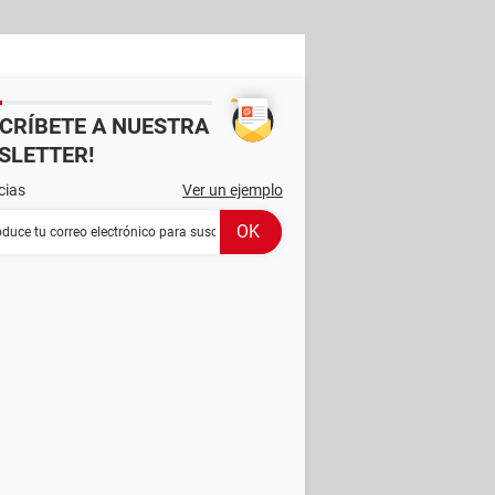
SCRÍBETE A NUESTRA
SLETTER!
cias
Ver un ejemplo