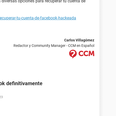
ás diversas opciones para recuperar tu cuenta de
recuperar-tu-cuenta-de-facebook-hackeada
Carlos Villagómez
Redactor y Community Manager - CCM en Español
ok definitivamente
23