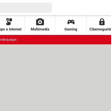
ps e Internet
Multimedia
Gaming
Cibersegurid
Videojuegos