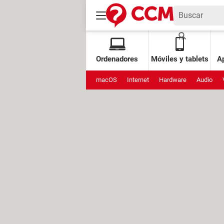
Ordenadores
Móviles y tablets
Ap
macOS
Internet
Hardware
Audio