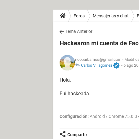
Foros
Mensajerías y chat
Tema Anterior
Hackearon mi cuenta de Fa
ncobarbarrios@gmail.com
- Modifica
Carlos Villagómez
-
6 ago 20
Hola,
Fui hackeada.
Configuración:
Android / Chrome 75.0.3
Compartir