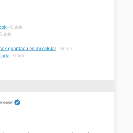
ook
- Guide
 Guide
ook guardada en mi celular
- Guide
inada
- Guide
fenbaum