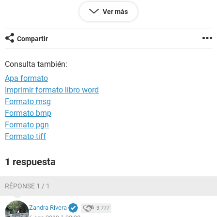
Lo que debería salir es: (Fernández, 2010)
Ver más
Pero lo que me sale es: (Fernández, El internet en el siglo XXI,
2010)
Compartir
Gracias
Consulta también:
Apa formato
Imprimir formato libro word
Formato msg
Formato bmp
Formato pgn
Formato tiff
1 respuesta
RÉPONSE 1 / 1
Zandra Rivera
3.777