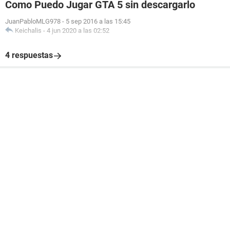
Como Puedo Jugar GTA 5 sin descargarlo
JuanPabloMLG978
-
5 sep 2016 a las 15:45
Keichalis
-
4 jun 2020 a las 02:52
4 respuestas