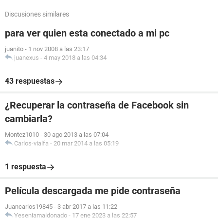
Discusiones similares
para ver quien esta conectado a mi pc
juanito
-
1 nov 2008 a las 23:17
juanexus
-
4 may 2018 a las 04:34
43 respuestas
¿Recuperar la contraseña de Facebook sin
cambiarla?
Montez1010
-
30 ago 2013 a las 07:04
Carlos-vialfa
-
20 mar 2014 a las 05:19
1 respuesta
Película descargada me pide contraseña
Juancarlos19845
-
3 abr 2017 a las 11:22
Yeseniamaldonado
-
17 ene 2023 a las 22:57