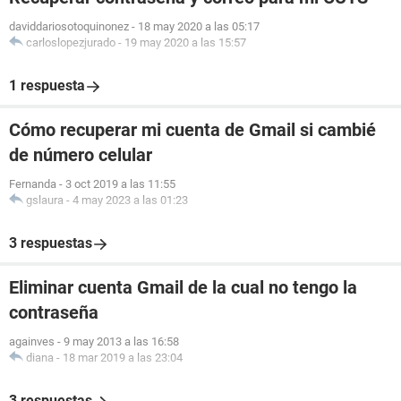
daviddariosotoquinonez
-
18 may 2020 a las 05:17
carloslopezjurado
-
19 may 2020 a las 15:57
1 respuesta
Cómo recuperar mi cuenta de Gmail si cambié
de número celular
Fernanda
-
3 oct 2019 a las 11:55
gslaura
-
4 may 2023 a las 01:23
3 respuestas
Eliminar cuenta Gmail de la cual no tengo la
contraseña
againves
-
9 may 2013 a las 16:58
diana
-
18 mar 2019 a las 23:04
3 respuestas