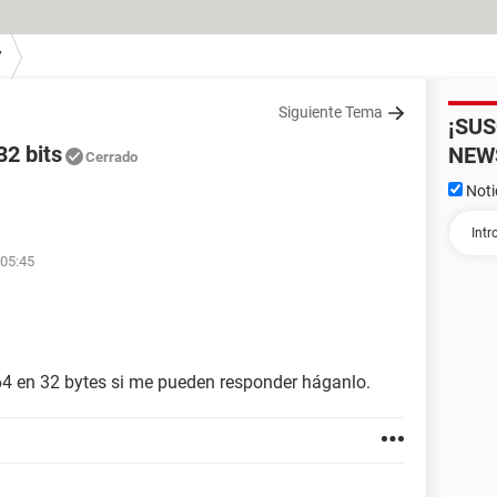
7
Siguiente Tema
¡SU
32 bits
NEW
Cerrado
Noti
 05:45
64 en 32 bytes si me pueden responder háganlo.