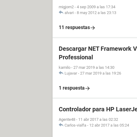
migjorn2
-
4 sep 2009 a las 17:34
alvari
-
8 may 2012 a las 23:13
11 respuestas
Descargar NET Framework V
Professional
kamilo
-
27 mar 2019 a las 14:30
Lujavar
-
27 mar 2019 a las 19:26
1 respuesta
Controlador para HP LaserJ
Agente48
-
11 abr 2017 a las 02:32
Carlos-vialfa
-
12 abr 2017 a las 05:24