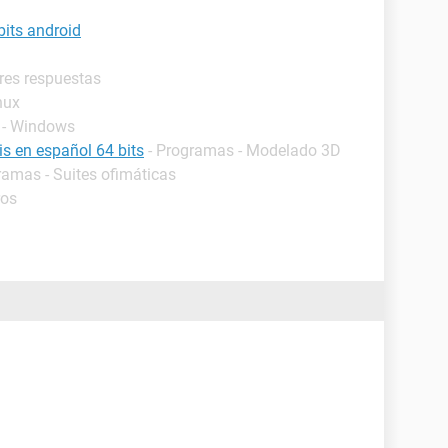
bits android
res respuestas
nux
 - Windows
s en español 64 bits
- Programas - Modelado 3D
ramas - Suites ofimáticas
ros