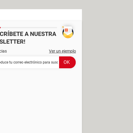
SCRÍBETE A NUESTRA
SLETTER!
cias
Ver un ejemplo