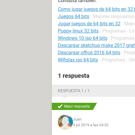
Consulta también:
Como jugar juegos de 64 bits en 32 
Juegos 64 bits
- Mejores respuestas
Jugar juegos de 64 bits en 32
- Mejo
Puppy linux 32 bits
- Programas - Li
Windows 10 iso 64 bits
- Programas
Descargar sketchup make 2017 grati
Descargar office 2016 64 bits
- Prog
Wifislax iso 64 bits
- Programas - Ot
1 respuesta
RESPUESTA 1 / 1
Mejor respuesta
Juan
9 jul 2019 a las 04:52