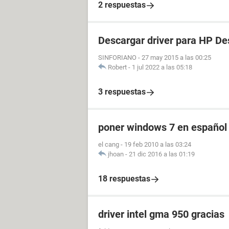
2 respuestas
Descargar driver para HP De
SINFORIANO
-
27 may 2015 a las 00:25
Robert
-
1 jul 2022 a las 05:18
3 respuestas
poner windows 7 en español
el cang
-
19 feb 2010 a las 03:24
jhoan
-
21 dic 2016 a las 01:19
18 respuestas
driver intel gma 950 gracias