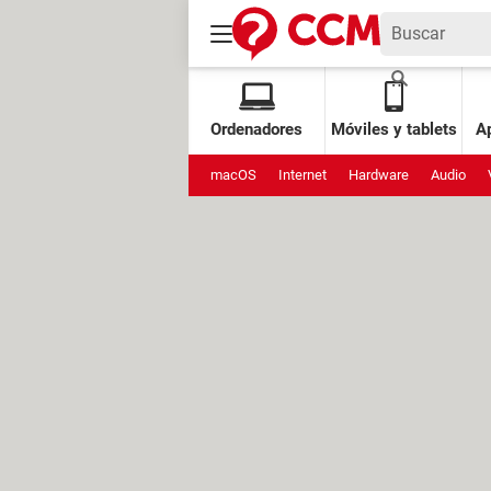
Ordenadores
Móviles y tablets
Ap
macOS
Internet
Hardware
Audio