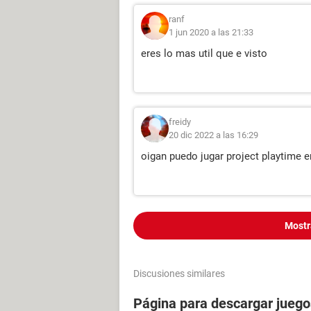
ranf
1 jun 2020 a las 21:33
eres lo mas util que e visto
freidy
20 dic 2022 a las 16:29
oigan puedo jugar project playtime e
Mostr
Discusiones similares
Página para descargar juego