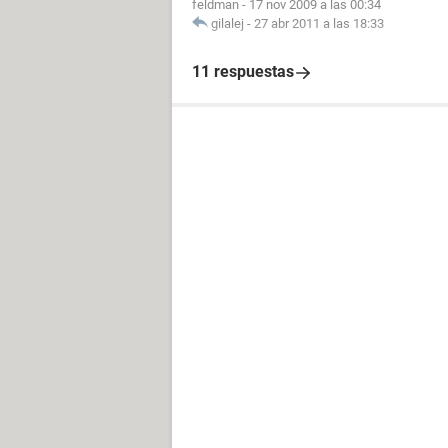
feldman
-
17 nov 2009 a las 00:34
gilalej
-
27 abr 2011 a las 18:33
11 respuestas