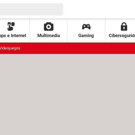
ps e Internet
Multimedia
Gaming
Cibersegurid
Videojuegos