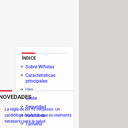
 del sistema para evitar futuros
ditoría de redes WiFi y también
 principales tarjetas de red
l sin necesidad de crear un
ÍNDICE
Fi.
Sobre Wifislax
Características
principales
Uso
NOVEDADES
Coste
o son
Seguridad
La regla de los 10 mil pasos. Un
Versiones
cardiólogo explicó lo que es realmente
necesario para la salud
Tamaño