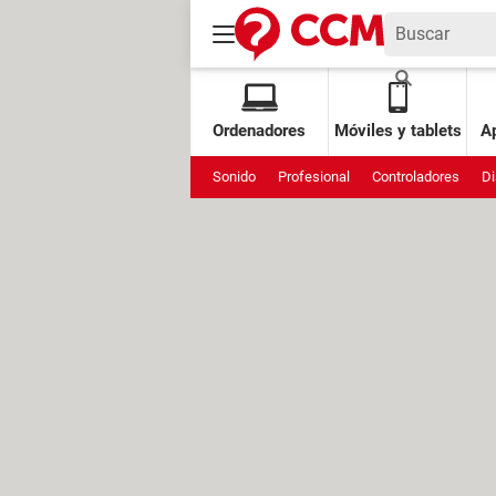
Ordenadores
Móviles y tablets
Ap
Sonido
Profesional
Controladores
Di