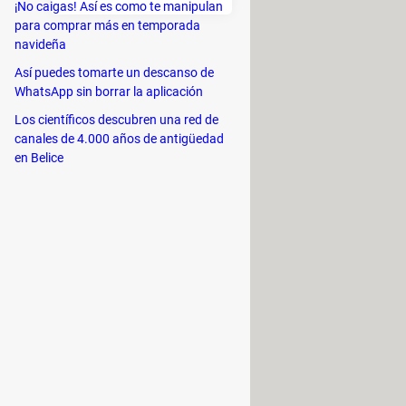
¡No caigas! Así es como te manipulan
para comprar más en temporada
eder
navideña
Así puedes tomarte un descanso de
señas.
WhatsApp sin borrar la aplicación
o hardware.
Los científicos descubren una red de
canales de 4.000 años de antigüedad
or especialistas para testear
en Belice