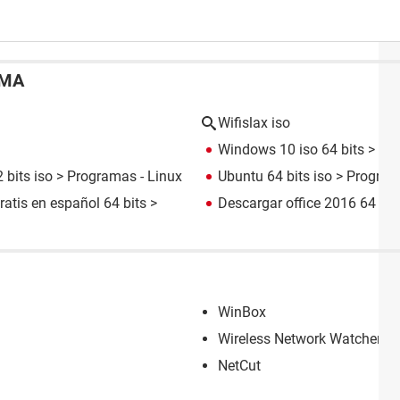
EMA
Wifislax iso
Windows 10 iso 64 bits
> Pr
 bits iso
> Programas - Linux
Ubuntu 64 bits iso
> Program
atis en español 64 bits
>
Descargar office 2016 64 bit
WinBox
Wireless Network Watcher
NetCut