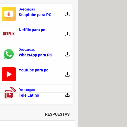
rio, el hardware que se está
Descargas
Snaptube para PC
eral, es una buena práctica usar la
udo incluyen actualizaciones de
Netflix para pc
encia del usuario y la efectividad
Wifislax. Por ejemplo, si estás
compatibles o no funcionen de manera
Descargas
WhatsApp para PC
Youtube para pc
Descargas
Tele Latino
RESPUESTAS