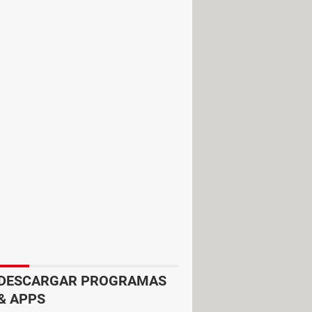
n como
VirtualBox
instalado en tu
 de malware tras ejecutar Wifislax.
DESCARGAR PROGRAMAS
& APPS