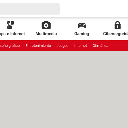
ps e Internet
Multimedia
Gaming
Cibersegurid
seño gráfico
Entretenimiento
Juegos
Internet
Ofimática