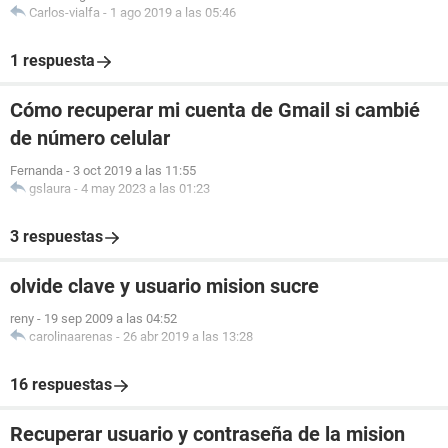
Carlos-vialfa
-
1 ago 2019 a las 05:46
1 respuesta
Cómo recuperar mi cuenta de Gmail si cambié
de número celular
Fernanda
-
3 oct 2019 a las 11:55
gslaura
-
4 may 2023 a las 01:23
3 respuestas
olvide clave y usuario mision sucre
reny
-
19 sep 2009 a las 04:52
carolinaarenas
-
26 abr 2019 a las 13:28
16 respuestas
Recuperar usuario y contraseña de la mision