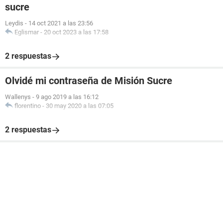
sucre
Leydis
-
14 oct 2021 a las 23:56
Eglismar
-
20 oct 2023 a las 17:58
2 respuestas
Olvidé mi contraseña de Misión Sucre
Wallenys
-
9 ago 2019 a las 16:12
florentino
-
30 may 2020 a las 07:05
2 respuestas