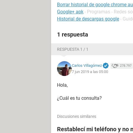
Borrar historial de google chrome 
Google+ apk
- Programas - Redes so
Historial de descargas google
- Guid
1 respuesta
RESPUESTA 1 / 1
Carlos Villagómez
278.797
7 jun 2019 a las 05:00
Hola,
¿Cuál es tu consulta?
Discusiones similares
Restablecí mi teléfono y no