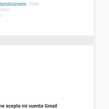
automáticamente
- Guide
ciales
e
 me acepta mi cuenta Gmail