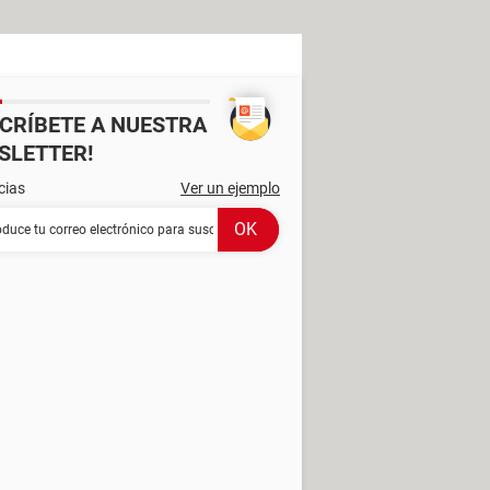
SCRÍBETE A NUESTRA
SLETTER!
cias
Ver un ejemplo