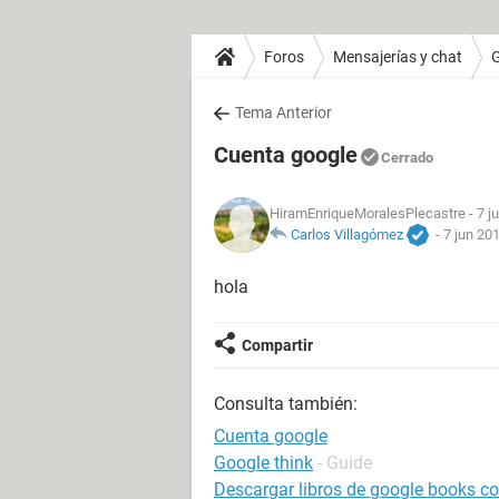
Foros
Mensajerías y chat
Tema Anterior
Cuenta google
Cerrado
HiramEnriqueMoralesPlecastre
- 7 j
Carlos Villagómez
-
7 jun 201
hola
Compartir
Consulta también:
Cuenta google
Google think
- Guide
Descargar libros de google books con