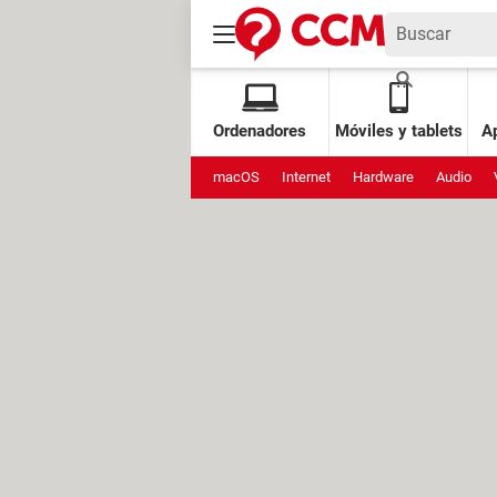
Ordenadores
Móviles y tablets
Ap
macOS
Internet
Hardware
Audio