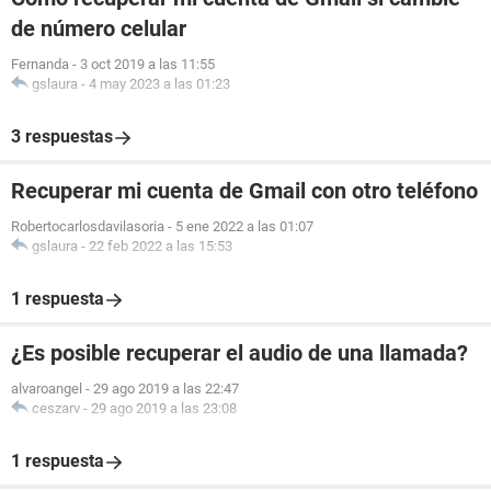
de número celular
Fernanda
-
3 oct 2019 a las 11:55
gslaura
-
4 may 2023 a las 01:23
3 respuestas
Recuperar mi cuenta de Gmail con otro teléfono
Robertocarlosdavilasoria
-
5 ene 2022 a las 01:07
gslaura
-
22 feb 2022 a las 15:53
1 respuesta
¿Es posible recuperar el audio de una llamada?
alvaroangel
-
29 ago 2019 a las 22:47
ceszarv
-
29 ago 2019 a las 23:08
1 respuesta