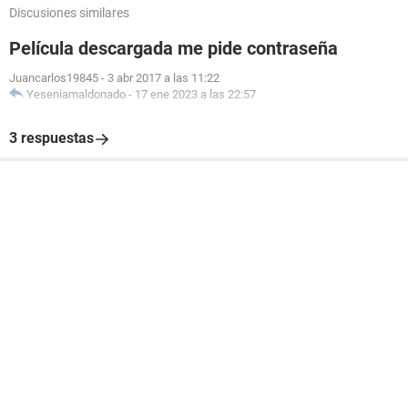
Discusiones similares
Película descargada me pide contraseña
Juancarlos19845
-
3 abr 2017 a las 11:22
Yeseniamaldonado
-
17 ene 2023 a las 22:57
3 respuestas