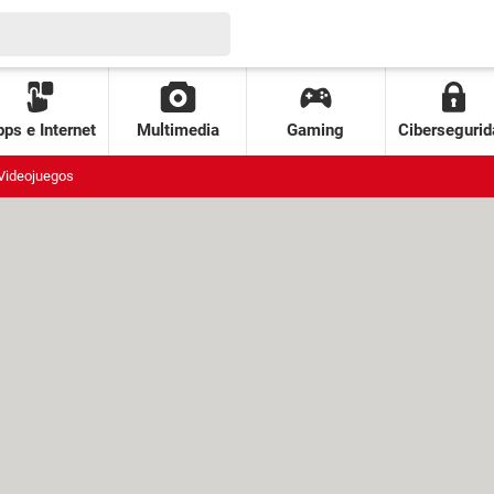
ps e Internet
Multimedia
Gaming
Cibersegurid
Videojuegos