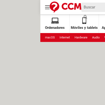
Ordenadores
Móviles y tablets
Ap
macOS
Internet
Hardware
Audio