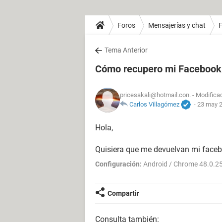
Foros
Mensajerías y chat
Tema Anterior
Cómo recupero mi Facebook
pricesakali@hotmail.con.
- Modifica
Carlos Villagómez
-
23 may 2
Hola,
Quisiera que me devuelvan mi faceb
Configuración:
Android / Chrome 48.0.2
Compartir
Consulta también: