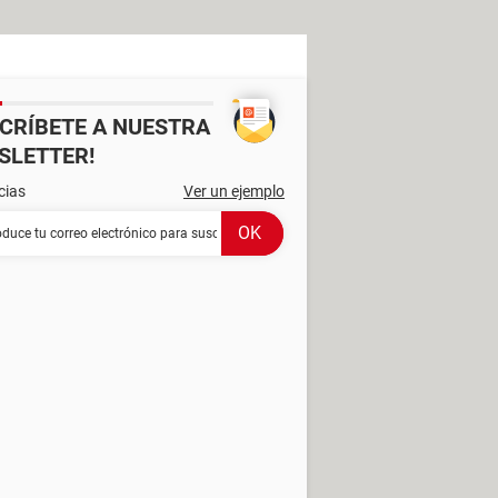
SCRÍBETE A NUESTRA
SLETTER!
cias
Ver un ejemplo