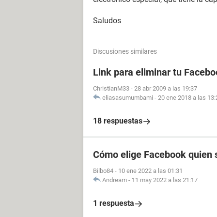
Saludos
Discusiones similares
Link para eliminar tu Facebo
ChristianM33
-
28 abr 2009 a las 19:37
eliasasumumbami
-
20 ene 2018 a las 13:
18 respuestas
Cómo elige Facebook quien s
Bilbo84
-
10 ene 2022 a las 01:31
Andream
-
11 may 2022 a las 21:17
1 respuesta