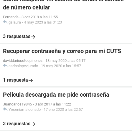
de número celular
Fernanda
-
3 oct 2019 a las 11:55
gslaura
-
4 may 2023 a las 01:23
3 respuestas
Recuperar contraseña y correo para mi CUTS
daviddariosotoquinonez
-
18 may 2020 a las 05:17
carloslopezjurado
-
19 may 2020 a las 15:57
1 respuesta
Película descargada me pide contraseña
Juancarlos19845
-
3 abr 2017 a las 11:22
Yeseniamaldonado
-
17 ene 2023 a las 22:57
3 respuestas