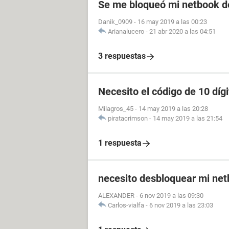
Se me bloqueó mi netbook d
Danik_0909
-
16 may 2019 a las 00:23
Arianalucero
-
21 abr 2020 a las 04:51
3 respuestas
Necesito el código de 10 dí
Milagros_45
-
14 may 2019 a las 20:28
piratacrimson
-
14 may 2019 a las 21:54
1 respuesta
necesito desbloquear mi net
ALEXANDER
-
6 nov 2019 a las 09:30
Carlos-vialfa
-
6 nov 2019 a las 23:03