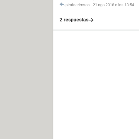
piratacrimson
-
21 ago 2018 a las 13:54
2 respuestas