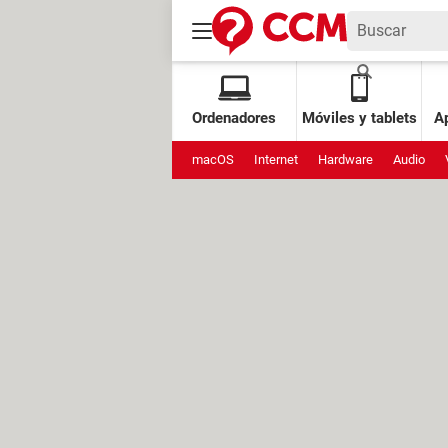
Ordenadores
Móviles y tablets
Ap
macOS
Internet
Hardware
Audio