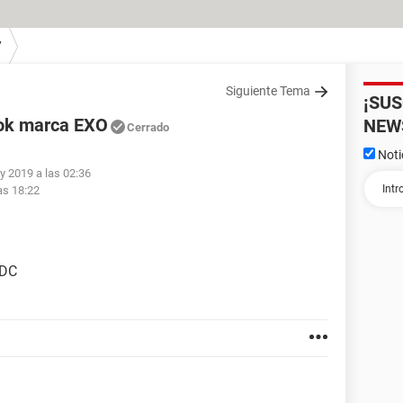
7
Siguiente Tema
¡SU
ok marca EXO
NEW
Cerrado
Noti
y 2019 a las 02:36
as 18:22
 DC