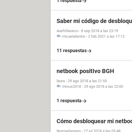
1 respuesta
Saber mi código de desbloqu
AxelVilaseco
-
8 sep 2018 a las 23:19
micaelatentor
-
2 feb 2021 a las 17:12
11 respuestas
netbook positIvo BGH
laura
-
29 ago 2018 a las 21:55
Venus2018
-
29 ago 2018 a las 22:00
1 respuesta
Cómo desbloquear mi netboo
NormaSerrano
-
27 jul 2018 a las 05:48