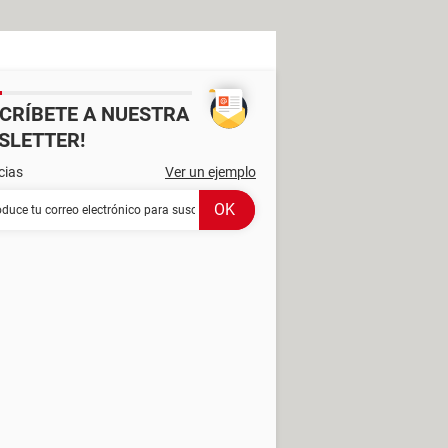
SCRÍBETE A NUESTRA
SLETTER!
cias
Ver un ejemplo