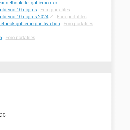
ar netbook del gobierno exo
obierno 10 dígitos
-
Foro portátiles
obierno 10 dígitos 2024
✓
-
Foro portátiles
netbook gobierno positivo bgh
-
Foro portátiles
5
-
Foro portátiles
 DC