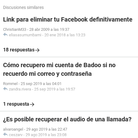
Discusiones similares
Link para eliminar tu Facebook definitivamente
ChristianM33
-
28 abr 2009 a las 19:37
eliasasumumbami
-
20 ene 2018 a las 13:23
18 respuestas
Cómo recupero mi cuenta de Badoo si no
recuerdo mi correo y contraseña
Rommel
-
25 sep 2019 a las 04:01
zandra.rivera
-
25 sep 2019 a las 19:57
1 respuesta
¿Es posible recuperar el audio de una llamada?
alvaroangel
-
29 ago 2019 a las 22:47
ceszarv
-
29 ago 2019 a las 23:08