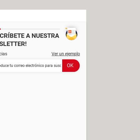
SCRÍBETE A NUESTRA
SLETTER!
cias
Ver un ejemplo