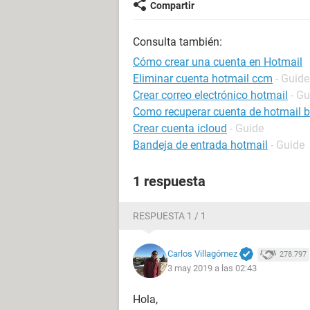
Compartir
Consulta también:
Cómo crear una cuenta en Hotmail
Eliminar cuenta hotmail ccm
- Guide
Crear correo electrónico hotmail
- Gu
Como recuperar cuenta de hotmail 
Crear cuenta icloud
- Guide
Bandeja de entrada hotmail
- Guide
1 respuesta
RESPUESTA 1 / 1
Carlos Villagómez
278.797
3 may 2019 a las 02:43
Hola,