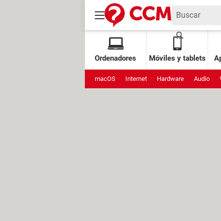
Ordenadores
Móviles y tablets
Ap
macOS
Internet
Hardware
Audio