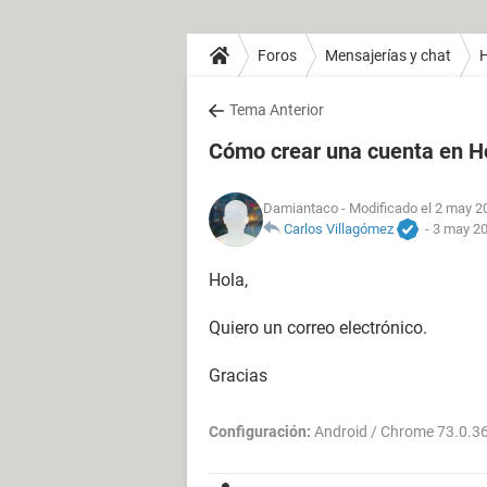
Foros
Mensajerías y chat
H
Tema Anterior
Cómo crear una cuenta en H
Damiantaco
- Modificado el 2 may 2
Carlos Villagómez
-
3 may 20
Hola,
Quiero un correo electrónico.
Gracias
Configuración:
Android / Chrome 73.0.3