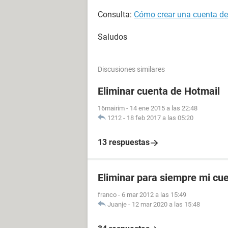
Consulta:
Cómo crear una cuenta de 
Saludos
Discusiones similares
Eliminar cuenta de Hotmail
16mairim
-
14 ene 2015 a las 22:48
1212
-
18 feb 2017 a las 05:20
13 respuestas
Eliminar para siempre mi cu
franco
-
6 mar 2012 a las 15:49
Juanje
-
12 mar 2020 a las 15:48