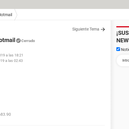
otmail
Siguiente Tema
¡SU
otmail
NEW
Cerrado
Noti
019 a las 18:21
19 a las 02:43
683.90