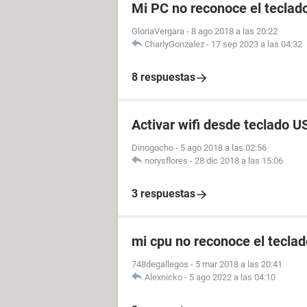
Mi PC no reconoce el teclado
GloriaVergara
-
8 ago 2018 a las 20:22
CharlyGonzalez
-
17 sep 2023 a las 04:32
8 respuestas
Activar wifi desde teclado U
Dinogocho
-
5 ago 2018 a las 02:56
norysflores
-
28 dic 2018 a las 15:06
3 respuestas
mi cpu no reconoce el teclad
748degallegos
-
5 mar 2018 a las 20:41
Alexnicko
-
5 ago 2022 a las 04:10