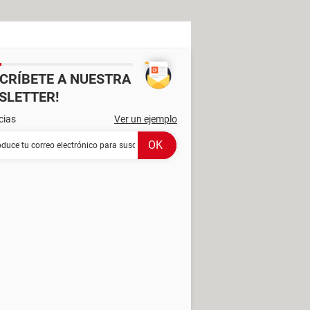
SCRÍBETE A NUESTRA
SLETTER!
cias
Ver un ejemplo