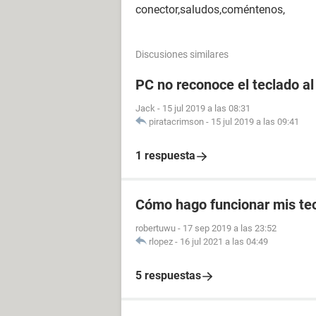
conector,saludos,coméntenos,
Discusiones similares
PC no reconoce el teclado al 
Jack
-
15 jul 2019 a las 08:31
piratacrimson
-
15 jul 2019 a las 09:41
1 respuesta
Cómo hago funcionar mis tec
robertuwu
-
17 sep 2019 a las 23:52
rlopez
-
16 jul 2021 a las 04:49
5 respuestas