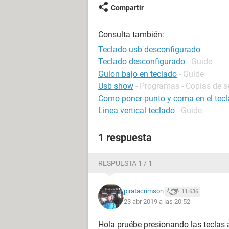
Compartir
Consulta también:
Teclado usb desconfigurado
Teclado desconfigurado
- Guide
Guion bajo en teclado
- Guide
Usb show
- Programas - Copias de s
Como poner punto y coma en el tec
Linea vertical teclado
- Guide
1 respuesta
RESPUESTA 1 / 1
piratacrimson
11.636
23 abr 2019 a las 20:52
Hola pruébe presionando las teclas 