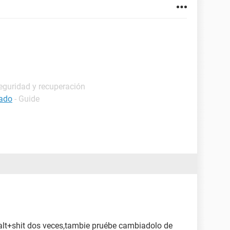
eguridad y recuperación
lado
- Guide
alt+shit dos veces,tambie pruébe cambiadolo de