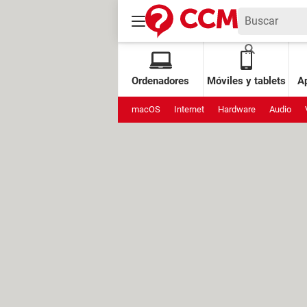
Ordenadores
Móviles y tablets
Ap
macOS
Internet
Hardware
Audio