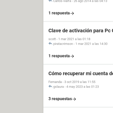
Carlos-vialfa
-
26 ago 2014 a las 04:13
1 respuesta
Clave de activación para Pc 
scott
-
1 mar 2021 a las 01:18
piratacrimson
-
1 mar 2021 a las 14:30
1 respuesta
Cómo recuperar mi cuenta de
Fernanda
-
3 oct 2019 a las 11:55
gslaura
-
4 may 2023 a las 01:23
3 respuestas