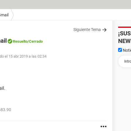
Gmail
Siguiente Tema
¡SU
ail
NEW
Resuelto
/Cerrado
Noti
do el 15 abr 2019 a las 02:34
il.
683.90