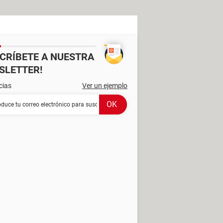
SCRÍBETE A NUESTRA
SLETTER!
cias
Ver un ejemplo