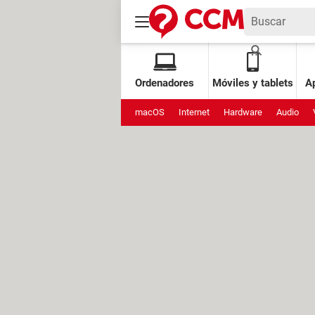
Ordenadores
Móviles y tablets
Ap
macOS
Internet
Hardware
Audio