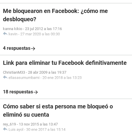
Me bloquearon en Facebook: ¿cómo me
desbloqueo?
kanna kikio
-
23 jul 2012 a las 17:16
kevin
-
27 mar 2020 a las 00:30
4 respuestas
Link para eliminar tu Facebook definitivamente
ChristianM33
-
28 abr 2009 a las 19:37
eliasasumumbami
-
20 ene 2018 a las 13:23
18 respuestas
Cómo saber si esta persona me bloqueó o
eliminó su cuenta
rey_619
-
13 nov 2015 a las 13:47
Luis ayol
-
30 ene 2017 a las 15:14