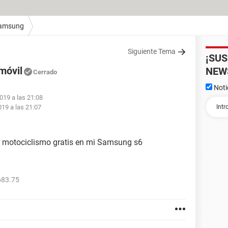
amsung
Siguiente Tema
¡SU
móvil
NEW
Cerrado
Noti
019 a las 21:08
19 a las 21:07
er motociclismo gratis en mi Samsung s6
683.75