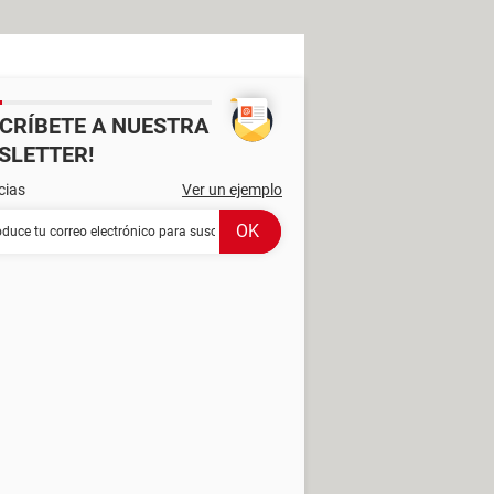
SCRÍBETE A NUESTRA
SLETTER!
cias
Ver un ejemplo