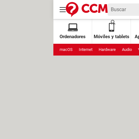
Ordenadores
Móviles y tablets
Ap
macOS
Internet
Hardware
Audio