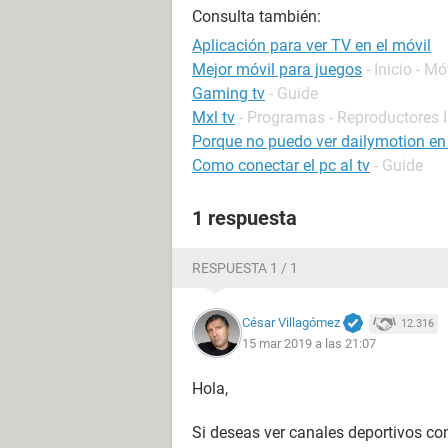
Consulta también:
Aplicación para ver TV en el móvil
Mejor móvil para juegos
- Inicio - Mó
Gaming tv
- Guide
Mxl tv
- Programas - Reproductores 
Porque no puedo ver dailymotion en
Como conectar el pc al tv
- Guide
1 respuesta
RESPUESTA 1 / 1
César Villagómez
12.316
15 mar 2019 a las 21:07
Hola,
Si deseas ver canales deportivos con