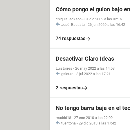
Cómo pongo el guion bajo e
chiquis jackson
-
31 dic 2009 a las 02:16
José_Bautista
-
26 jun 2020 a las 16:42
74 respuestas
Desactivar Claro Ideas
Luistorres
-
26 may 2022 a las 14:53
gslaura
-
3 jul 2022 a las 17:21
2 respuestas
No tengo barra baja en el te
madrid18
-
27 ene 2010 a las 22:09
tuentona
-
29 dic 2013 a las 17:42