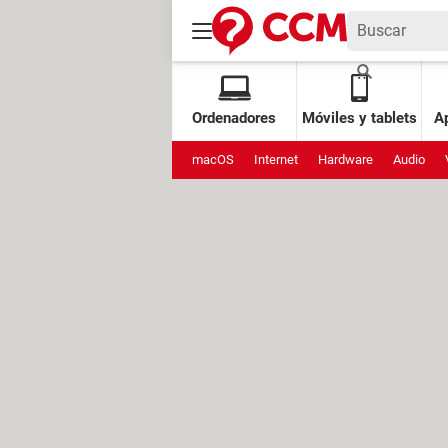
Ordenadores
Móviles y tablets
Ap
macOS
Internet
Hardware
Audio