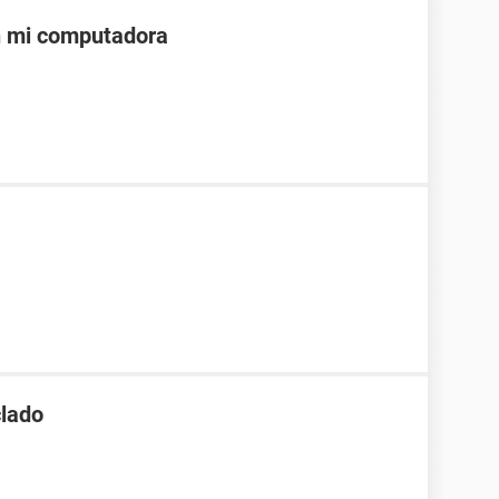
n mi computadora
clado