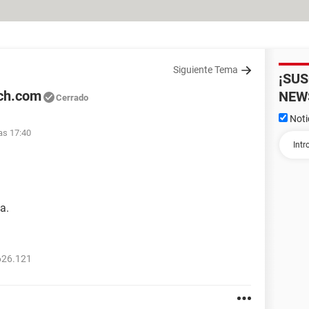
Siguiente Tema
¡SU
ch.com
NEW
Cerrado
Noti
as 17:40
a.
626.121