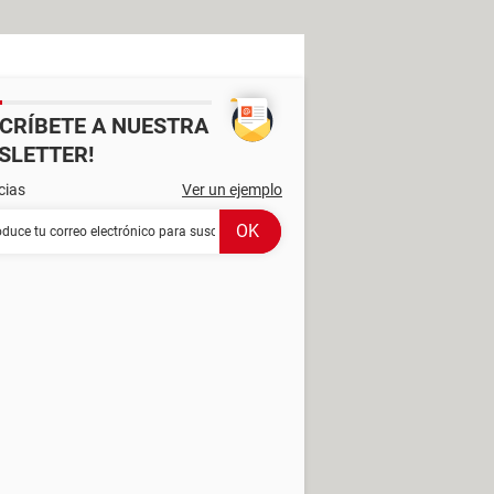
SCRÍBETE A NUESTRA
SLETTER!
cias
Ver un ejemplo