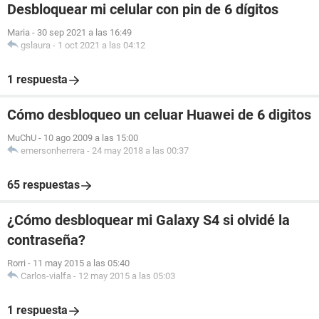
Desbloquear mi celular con pin de 6 dígitos
Maria
-
30 sep 2021 a las 16:49
gslaura
-
1 oct 2021 a las 04:12
1 respuesta
Cómo desbloqueo un celuar Huawei de 6 digitos
MuChU
-
10 ago 2009 a las 15:00
emersonherrera
-
24 may 2018 a las 00:37
65 respuestas
¿Cómo desbloquear mi Galaxy S4 si olvidé la
contraseña?
Rorri
-
11 may 2015 a las 05:40
Carlos-vialfa
-
12 may 2015 a las 05:03
1 respuesta