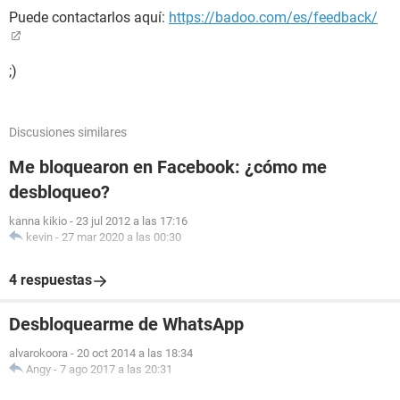
Puede contactarlos aquí:
https://badoo.com/es/feedback/
;)
Discusiones similares
Me bloquearon en Facebook: ¿cómo me
desbloqueo?
kanna kikio
-
23 jul 2012 a las 17:16
kevin
-
27 mar 2020 a las 00:30
4 respuestas
Desbloquearme de WhatsApp
alvarokoora
-
20 oct 2014 a las 18:34
Angy
-
7 ago 2017 a las 20:31