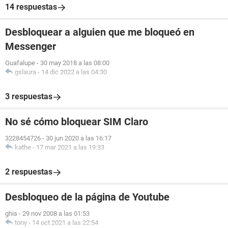
14 respuestas
Desbloquear a alguien que me bloqueó en
Messenger
Guafalupe
-
30 may 2018 a las 08:00
gslaura
-
14 dic 2022 a las 04:30
3 respuestas
No sé cómo bloquear SIM Claro
3228454726
-
30 jun 2020 a las 16:17
kathe
-
17 mar 2021 a las 19:33
2 respuestas
Desbloqueo de la página de Youtube
ghis
-
29 nov 2008 a las 01:53
tony
-
14 oct 2021 a las 22:54