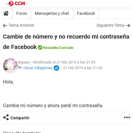
Foros
Mensajerías y chat
Facebook
Tema Anterior
Siguiente Tema
Cambie de número y no recuerdo mi contraseña
de Facebook
Resuelto
/Cerrado
dignery
- Modificado el 21 feb 2019 a las 21:39
César Villagómez
-
21 feb 2019 a las 21:43
Hola,
Cambie mi número y ahora perdí mi contraseña
Compartir