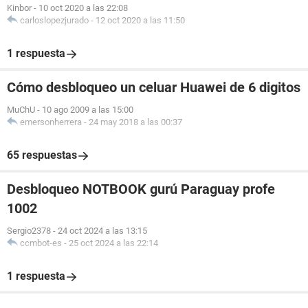
Kinbor
-
10 oct 2020 a las 22:08
carloslopezjurado
-
12 oct 2020 a las 11:50
1 respuesta
Cómo desbloqueo un celuar Huawei de 6 digitos
MuChU
-
10 ago 2009 a las 15:00
emersonherrera
-
24 may 2018 a las 00:37
65 respuestas
Desbloqueo NOTBOOK gurú Paraguay profe
1002
Sergio2378
-
24 oct 2024 a las 13:15
ccmbot-es
-
25 oct 2024 a las 22:14
1 respuesta