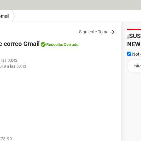
Gmail
Siguiente Tema
¡SU
e correo Gmail
NEW
Resuelto
/Cerrado
Noti
 las 03:42
019 a las 03:43
578.99