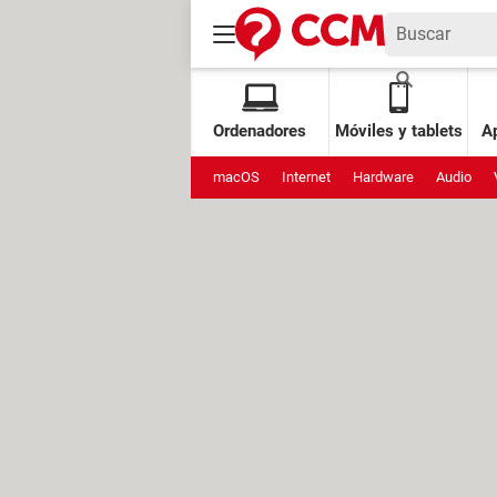
Ordenadores
Móviles y tablets
Ap
macOS
Internet
Hardware
Audio