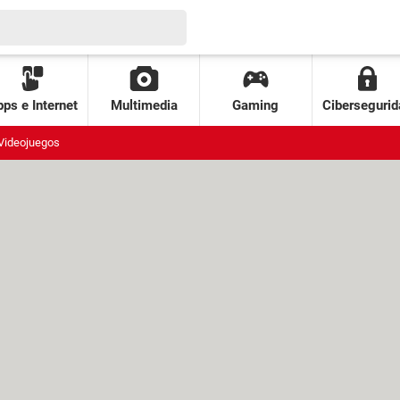
ps e Internet
Multimedia
Gaming
Cibersegurid
Videojuegos