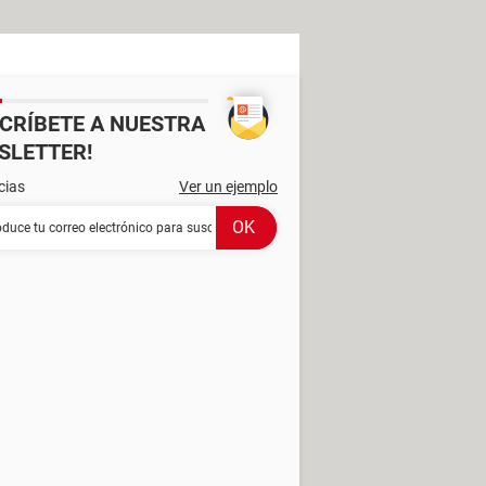
SCRÍBETE A NUESTRA
SLETTER!
cias
Ver un ejemplo