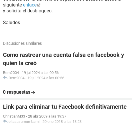
siguiente
enlace
y solicita el desbloqueo:
Saludos
Discusiones similares
Como rastrear una cuenta falsa en facebook y
quien la creó
Bem2004
-
19 jul 2024 a las 00:56
Bem2004
-
19 jul 2024 a las 00:56
0 respuestas
Link para eliminar tu Facebook definitivamente
ChristianM33
-
28 abr 2009 a las 19:37
eliasasumumbami
-
20 ene 2018 a las 13:23