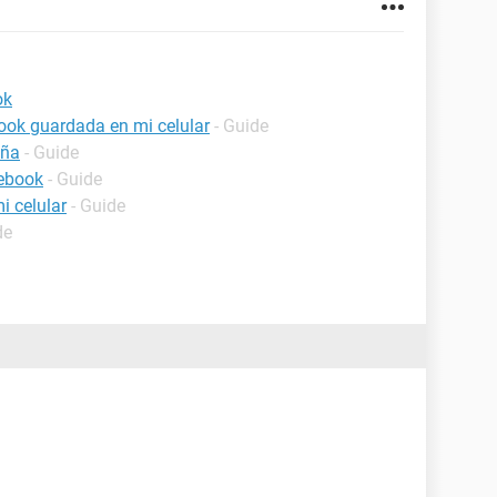
ok
ook guardada en mi celular
- Guide
eña
- Guide
cebook
- Guide
i celular
- Guide
de