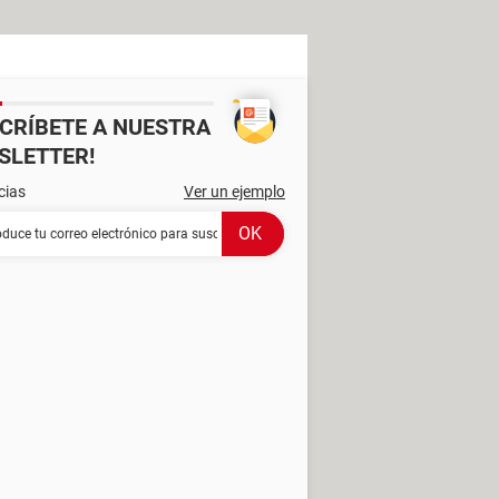
SCRÍBETE A NUESTRA
SLETTER!
cias
Ver un ejemplo