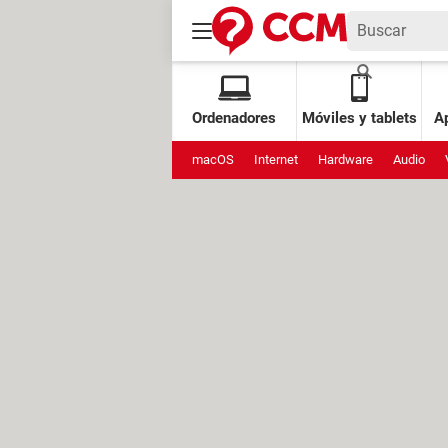
Ordenadores
Móviles y tablets
Ap
macOS
Internet
Hardware
Audio