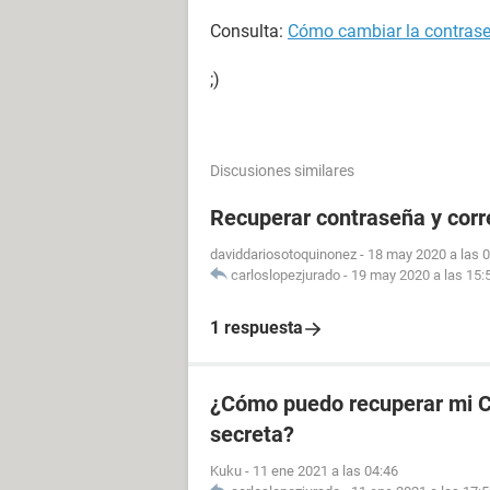
Consulta:
Cómo cambiar la contras
;)
Discusiones similares
Recuperar contraseña y cor
daviddariosotoquinonez
-
18 may 2020 a las 
carloslopezjurado
-
19 may 2020 a las 15:
1 respuesta
¿Cómo puedo recuperar mi CU
secreta?
Kuku
-
11 ene 2021 a las 04:46