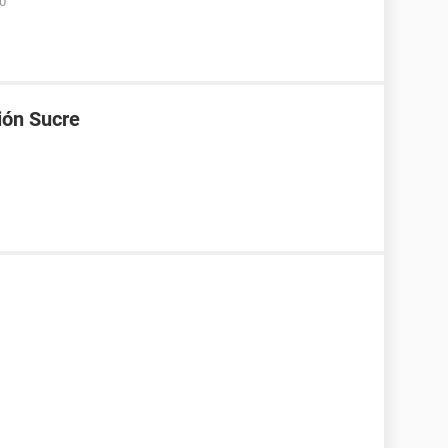
50
ión Sucre