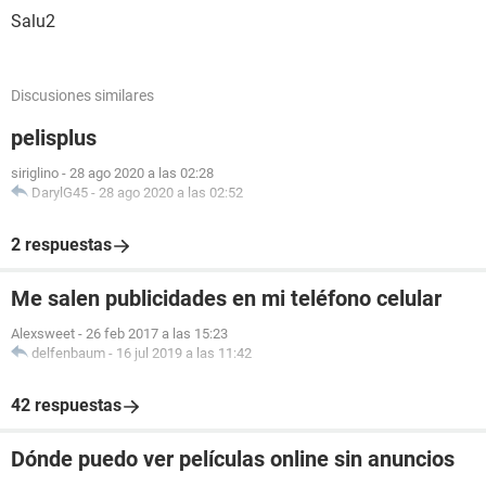
Salu2
Discusiones similares
pelisplus
siriglino
-
28 ago 2020 a las 02:28
DarylG45
-
28 ago 2020 a las 02:52
2 respuestas
Me salen publicidades en mi teléfono celular
Alexsweet
-
26 feb 2017 a las 15:23
delfenbaum
-
16 jul 2019 a las 11:42
42 respuestas
Dónde puedo ver películas online sin anuncios